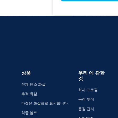
상품
우리 에 관한
것
전체 탄소 화살
회사 프로필
추적 화살
공장 투어
타겟은 화살표로 표시합니다
품질 관리
석궁 볼트