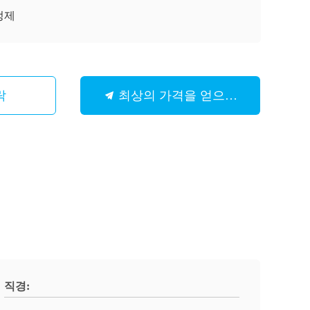
정제
락
최상의 가격을 얻으세요
직경: