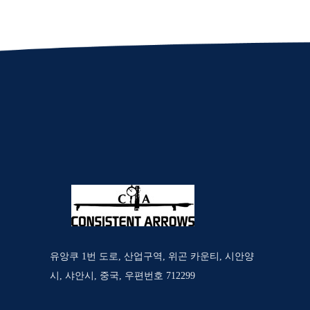
유앙쿠 1번 도로, 산업구역, 위곤 카운티, 시안양
시, 샤안시, 중국, 우편번호 712299