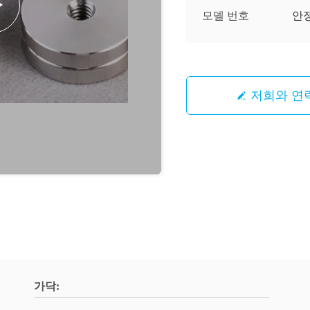
모델 번호
안
저희와 연
가닥: