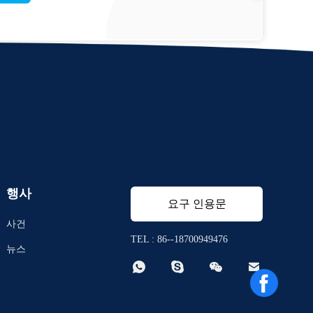
행사
요구 인용문
사건
TEL : 86--18700949476
뉴스



