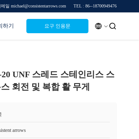
메일 michael@consistentarrows.com
TEL : 86--18700949476


의하기
요구 인용문
1/4"-20 UNF 스레드 스테인리스 스
8 온스 회전 및 복합 활 무게
국
istent arrows