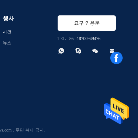
행사
요구 인용문
사건
TEL : 86--18700949476
뉴스




ws.com . 무단 복제 금지.