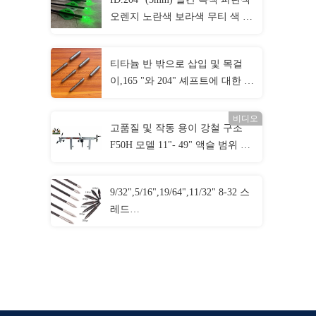
오렌지 노란색 보라색 무티 색 화
살표 켜져 있는 구리 버튼
티타늄 반 밖으로 삽입 및 목걸
이,165 "와 204" 셰프트에 대한 수
갑
비디오
고품질 및 작동 용이 강철 구조
F50H 모델 11"- 49" 액슬 범위 활
프레스 드로우 보드 포함
9/32",5/16",19/64",11/32" 8-32 스
레드
70/80/90/100/125/150/175/200/250
곡물 볼트 및 컴보 필드 포인트