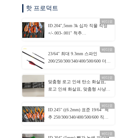
핫 프로덕트
비디오
ID.204",5mm 3k 십자 직물 직성
+/-.003-.001" 척추
250/300/340/400/500 3K 암살자
사냥 화살
비디오
23/64" 최대 9.3mm 스파인
200/250/300/340/400/500/600 더
큰 직경의 직진도 .003-.001" 3D
타겟 화살
비디오
맞춤형 로고 인쇄 탄소 화살표,
로고 인쇄 화살표, 맞춤형 사냥
및 목표 화살표, 활약 볼트
비디오
ID.245" ((6.2mm) 표준 19/64" 척
추 250/300/340/400/500/600 직선
성 +/-.003-.001" 사냥/목적 공격
화살
비디오
ID.204" (5mm) 빨간 녹색 파란색