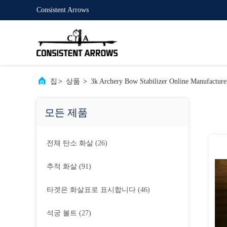
Consistent Arrows
집
>
상품
>
3k Archery Bow Stabilizer Online Manufacture
모든 제품
전체 탄소 화살
(26)
추적 화살
(91)
타겟은 화살표로 표시합니다
(46)
석궁 볼트
(27)