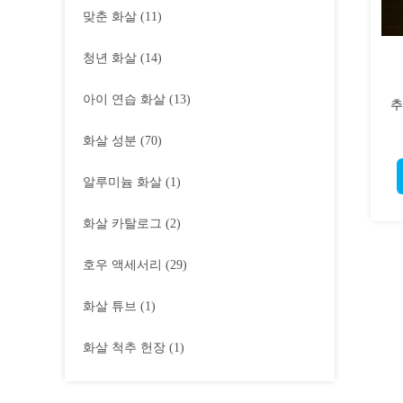
맞춘 화살
(11)
청년 화살
(14)
아이 연습 화살
(13)
추
화살 성분
(70)
알루미늄 화살
(1)
화살 카탈로그
(2)
호우 액세서리
(29)
화살 튜브
(1)
화살 척추 헌장
(1)