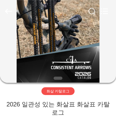
©
2020
-
2026
Consistent
Arrows.
All
Rights
집
Reserved.
제
품
회
사
화살 카탈로그
소
2026 일관성 있는 화살표 화살표 카탈
개
로그