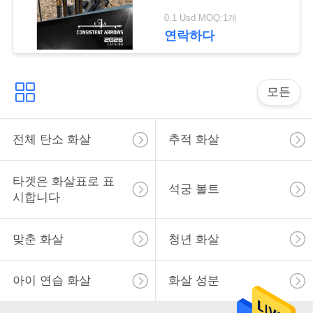
의
0.1 Usd MOQ:1개
하
연락하다
기
모든
조
회
전체 탄소 화살
추적 화살
를
타겟은 화살표로 표
요
석궁 볼트
시합니다
청
맞춘 화살
청년 화살
하
다
아이 연습 화살
화살 성분