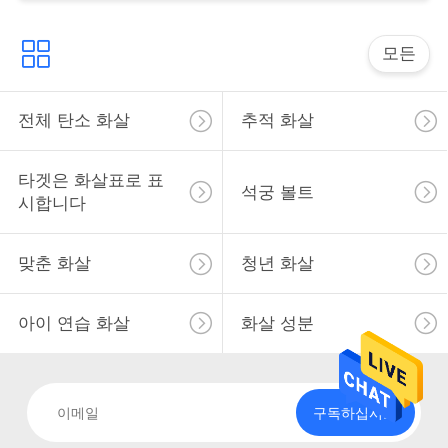
사
이
모든
트
전체 탄소 화살
추적 화살
맵
타겟은 화살표로 표
석궁 볼트
개
시합니다
인
맞춘 화살
청년 화살
정
보
아이 연습 화살
화살 성분
보
호
구독하십시오
정