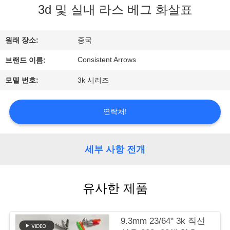
3d 및 실내 라스 베그 화살표
공
장
원래 장소:
중국
견
Consistent Arrows
브랜드 이름:
학
모델 번호:
3k 시리즈
품
연락처!
질
세부 사항 전개
관
리
유사한 제품
문
9.3mm 23/64" 3k 직선