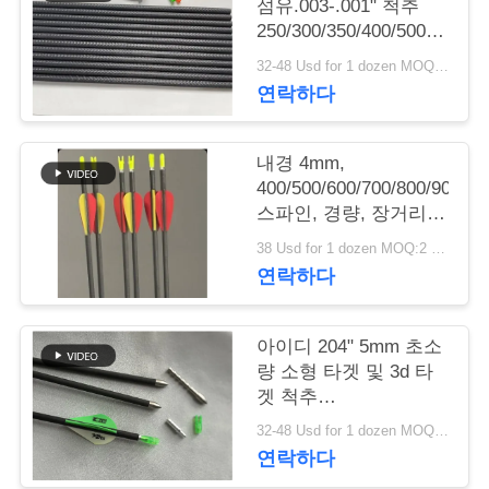
의
섬유.003-.001" 척추
250/300/350/400/500/600
하
3D 실내 큰 지름 목표
32-48 Usd for 1 dozen MOQ:2 다스
화살표
기
연락하다
조
내경 4mm,
400/500/600/700/800/900/10
회
스파인, 경량, 장거리,
마이크로 직경 윈플라
를
38 Usd for 1 dozen MOQ:2 다수
이 타겟 화살
연락하다
요
청
아이디 204" 5mm 초소
량 소형 타겟 및 3d 타
하
겟 척추
다
250/300/350/400/500/600/70
32-48 Usd for 1 dozen MOQ:2 다스
화살표
연락하다