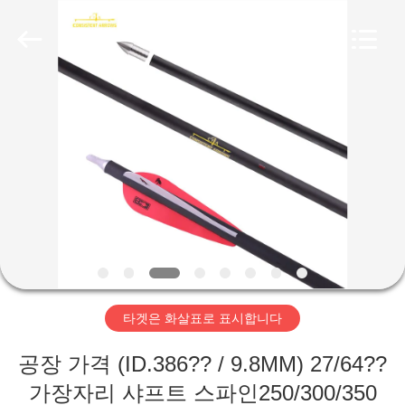
©
2020
-
2026
Consistent
Arrows.
All
Rights
집
Reserved.
제
품
회
사
타겟은 화살표로 표시합니다
소
공장 가격 (ID.386?? / 9.8MM) 27/64??
개
가장자리 샤프트 스파인250/300/350