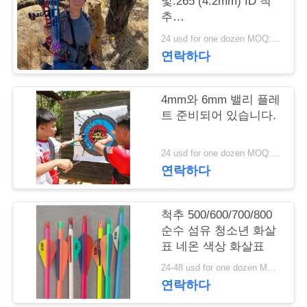
의
및.265 (4.2mm) ID 척
추
하
500/600/700/800/900/1000
24 usd for one dozen MOQ:2 다스
2 "와 함께 파인 및 깃털
기
연락하다
조
4mm와 6mm 밸리 플레
트 준비되어 있습니다.
회
를
24 usd for one dozen MOQ:2 다스
연락하다
요
청
척추 500/600/700/800
순수 섬유 청소년 화살
하
표 네온 색상 화살표
다
24-48 usd for one dozen MOQ:2 다수
연락하다