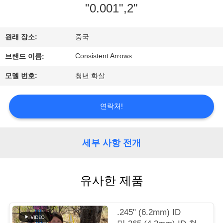
"0.001",2"
공
장
원래 장소:
중국
견
Consistent Arrows
브랜드 이름:
학
모델 번호:
청년 화살
품
연락처!
질
세부 사항 전개
관
리
유사한 제품
문
.245" (6.2mm) ID