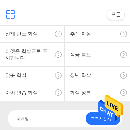
사
이
모든
트
전체 탄소 화살
추적 화살
맵
타겟은 화살표로 표
석궁 볼트
개
시합니다
인
맞춘 화살
청년 화살
정
보
아이 연습 화살
화살 성분
보
호
구독하십시오
정