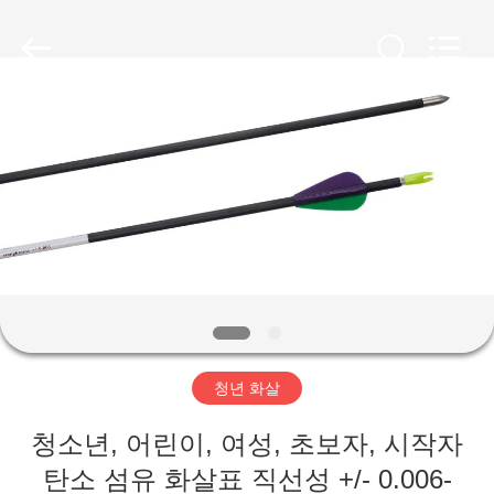
©
2020
-
2026
Consistent
Arrows.
All
Rights
집
Reserved.
제
품
회
사
청년 화살
소
청소년, 어린이, 여성, 초보자, 시작자
개
탄소 섬유 화살표 직선성 +/- 0.006-