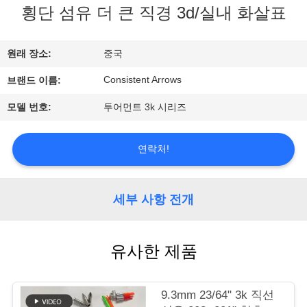
횡단 섬유 더 큰 직경 3d/실내 화살표
공
장
원래 장소:
중국
견
Consistent Arrows
브랜드 이름:
학
모델 번호:
투어먼트 3k 시리즈
품
연락처!
질
세부 사항 전개
관
리
유사한 제품
문
9.3mm 23/64" 3k 직선