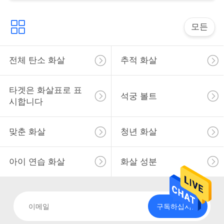
사
이
모든
트
전체 탄소 화살
추적 화살
맵
타겟은 화살표로 표
석궁 볼트
개
시합니다
인
맞춘 화살
청년 화살
정
보
아이 연습 화살
화살 성분
보
호
구독하십시오
정