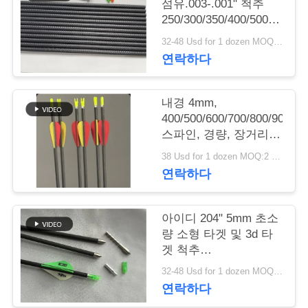
의
섬유.003-.001" 척추
250/300/350/400/500/600
하
3D 실내 큰 지름 목표
32-48 Usd for 1 dozen MOQ:2 다스
화살표
기
연락하다
조
내경 4mm,
400/500/600/700/800/900/10
회
스파인, 경량, 장거리,
마이크로 직경 윈플라
를
38 Usd for 1 dozen MOQ:2 다수
이 타겟 화살
연락하다
요
청
아이디 204" 5mm 초소
량 소형 타겟 및 3d 타
하
겟 척추
다
250/300/350/400/500/600/70
32-48 Usd for 1 dozen MOQ:2 다스
화살표
연락하다