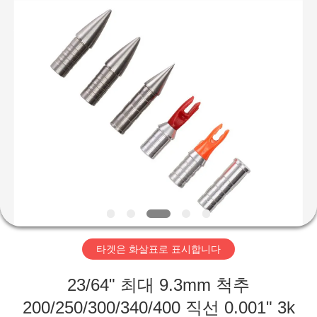
©
2020
-
2026
Consistent
Arrows.
All
Rights
집
Reserved.
제
품
회
사
타겟은 화살표로 표시합니다
소
23/64" 최대 9.3mm 척추
개
200/250/300/340/400 직선 0.001" 3k