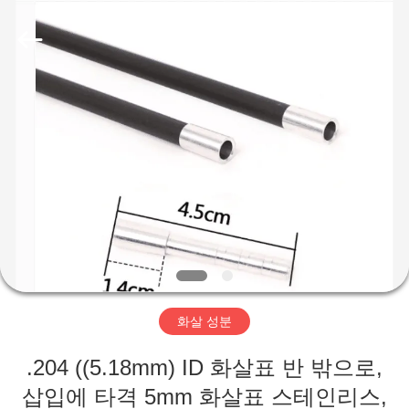
©
2020
-
2026
Consistent
Arrows.
All
Rights
집
Reserved.
제
품
회
사
화살 성분
소
.204 ((5.18mm) ID 화살표 반 밖으로,
개
삽입에 타격 5mm 화살표 스테인리스,