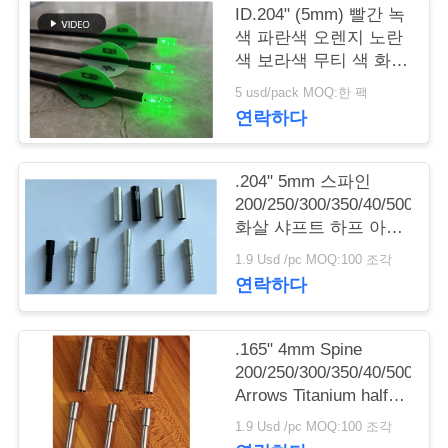
의
ID.204" (5mm) 빨간 녹
하
색 파란색 오렌지 노란
색 보라색 무티 색 화살
기
표 켜져 있는 구리 버튼
5 usd/pack MOQ:한 팩
연락하다
조
.204" 5mm 스파인
회
200/250/300/350/40/500
를
화살 샤프트 하프 아웃
포스트 및 포인트 칼라
1.9 Usd /pc MOQ:100 조각
요
연락하다
청
하
.165" 4mm Spine
200/250/300/350/40/500
다
Arrows Titanium half
out inserts and Collars
1.9 Usd /pc MOQ:100 조각
Sleeve