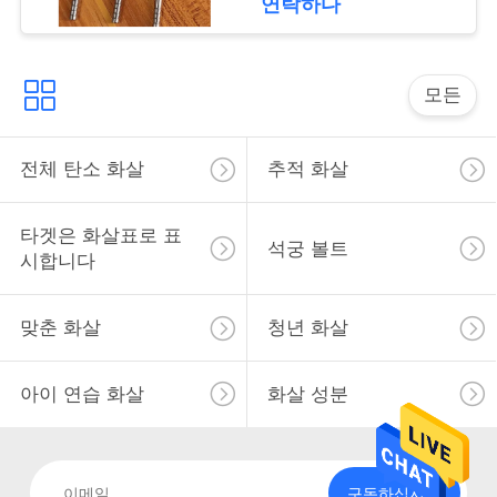
연락하다
사
이
모든
트
맵
전체 탄소 화살
추적 화살
개
타겟은 화살표로 표
석궁 볼트
시합니다
인
정
맞춘 화살
청년 화살
보
아이 연습 화살
화살 성분
보
호
정
구독하십시오