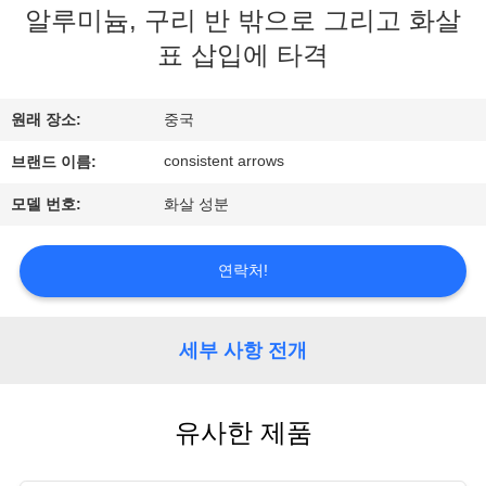
알루미늄, 구리 반 밖으로 그리고 화살
공
표 삽입에 타격
장
견
원래 장소:
중국
학
consistent arrows
브랜드 이름:
모델 번호:
화살 성분
품
연락처!
질
관
세부 사항 전개
리
유사한 제품
문