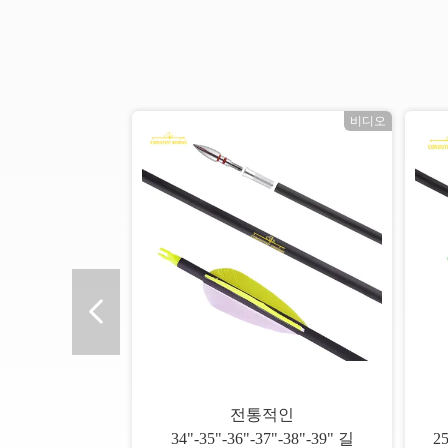
오
비디오
전통적인
34"-35"-36"-37"-38"-39" 길
2