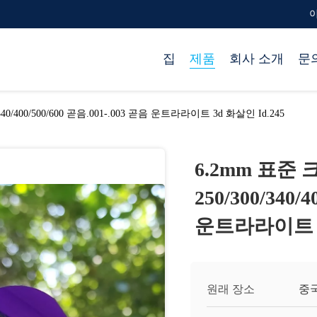
이
집
제품
회사 소개
문
40/400/500/600 곧음.001-.003 곧음 운트라라이트 3d 화살인 Id.245
6.2mm 표준
250/300/340/
운트라라이트 3d
원래 장소
중