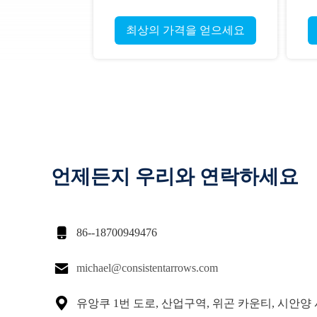
이.245" 6.2mm 척추
0.
400/500/600/700/800 전통 활사
최상의 가격을 얻으세요
탄소 화살
언제든지 우리와 연락하세요

86--18700949476

michael@consistentarrows.com

유앙쿠 1번 도로, 산업구역, 위곤 카운티, 시안양 