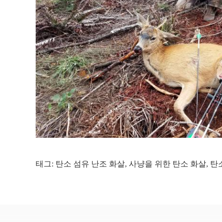
태그:
탄소 섬유 난조 화살
,
사냥을 위한 탄소 화살
,
탄