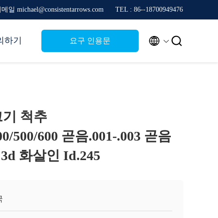
메일 michael@consistentarrows.com
TEL : 86--18700949476


의하기
요구 인용문
 크기 척추
400/500/600 곧음.001-.003 곧음
 화살인 Id.245
국