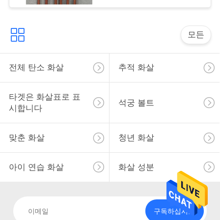
사
이
모든
트
맵
전체 탄소 화살
추적 화살
개
타겟은 화살표로 표
석궁 볼트
시합니다
인
정
맞춘 화살
청년 화살
보
아이 연습 화살
화살 성분
보
호
구독하십시오
정