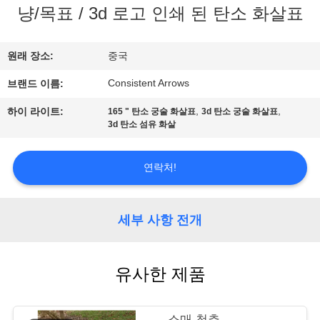
냥/목표 / 3d 로고 인쇄 된 탄소 화살표
공
장
원래 장소:
중국
견
Consistent Arrows
브랜드 이름:
학
,
,
하이 라이트:
165 " 탄소 궁술 화살표
3d 탄소 궁술 화살표
3d 탄소 섬유 화살
품
연락처!
질
관
세부 사항 전개
리
유사한 제품
문
소매 척추