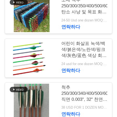
의
250/300/350/400/500/600/70
하
탄소 사냥 및 목표 화살
표
기
24-50 Usd one dozen MOQ:10 다스
연락하다
조
어린이 화살표 녹색/백
회
색/붉은색/노란색/핑크
색/灰色/蓝色 색상 회화
를
척추
24 usd for one dozen MOQ:2 다수
400/500/600/700/800/1000/1
요
연락하다
탄소 화살표
청
척추
하
250/300/340/400/500/600/70
직면 0.003", 32" 천연
다
깃털
38 USD FOR 1 DOZEN MOQ:12 PC, 한 다스
연락하다