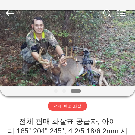
©
2020
-
2026
Consistent
Arrows.
All
Rights
집
Reserved.
제
품
회
사
전체 탄소 화살
소
전체 판매 화살표 공급자, 아이
개
디.165".204",245", 4.2/5.18/6.2mm 사