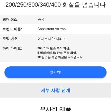
200/250/300/340/400 화살을 넘습니다
공
장
원래 장소:
중국
견
Consistent Arrows
브랜드 이름:
학
모델 번호:
어시스시안 시리즈
,
하이 라이트:
204 " 3k 탄소 추적 화살
품
,
5 밀리미터 3k 탄소 추적 화살
3k 탄소는 석궁 화살을 나타냅니다
질
연락처!
관
리
세부 사항 전개
문
유사한 제품