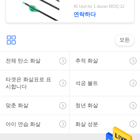
사
45 Usd for 1 dozen MOQ:12
연락하다
이
트
맵
모든
전체 탄소 화살
추적 화살
개
인
타겟은 화살표로 표
석궁 볼트
정
시합니다
보
맞춘 화살
청년 화살
보
호
아이 연습 화살
화살 성분
정