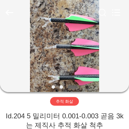
©
2020
-
2026
Consistent
Arrows.
All
Rights
집
Reserved.
제
품
회
사
추적 화살
소
Id.204 5 밀리미터 0.001-0.003 곧음 3k
개
는 제직사 추적 화살 척추