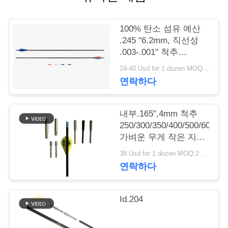
의
하
100% 탄소 섬유 예산
기
.245 "6.2mm, 직선성
.003-.001" 척추
250/300/340/400/500
24-40 Usd for 1 dozen MOQ:2 다스
조
사냥 ​​화살 베인/깃털
연락하다
회
내부.165",4mm 척추
를
250/300/350/400/500/600/80
요
가벼운 무게 작은 지름
사냥 목표
38 Usd for 1 dozen MOQ:2 다수
청
연락하다
하
다
Id.204