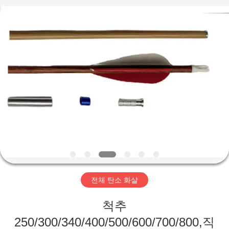
©
2020
-
2026
Consistent
Arrows.
All
Rights
집
Reserved.
제
품
회
사
전체 탄소 화살
소
척추
개
250/300/340/400/500/600/700/800,직