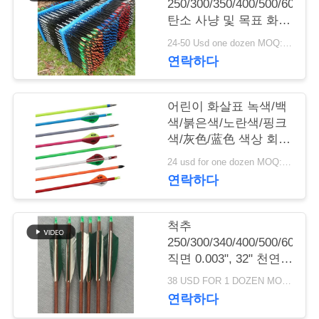
의
250/300/350/400/500/600/70
탄소 사냥 및 목표 화살
하
표
24-50 Usd one dozen MOQ:10 다스
기
연락하다
조
어린이 화살표 녹색/백
색/붉은색/노란색/핑크
회
색/灰色/蓝色 색상 회화
척추
를
24 usd for one dozen MOQ:2 다수
400/500/600/700/800/1000/1
연락하다
탄소 화살표
요
청
척추
250/300/340/400/500/600/70
하
직면 0.003", 32" 천연
다
깃털
38 USD FOR 1 DOZEN MOQ:12 PC, 한 다스
연락하다