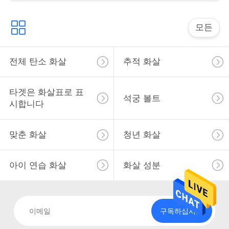
사
이
모든
트
전체 탄소 화살
추적 화살
맵
타겟은 화살표로 표
석궁 볼트
개
시합니다
인
맞춘 화살
청년 화살
정
보
아이 연습 화살
화살 성분
보
호
구독하십시오
정