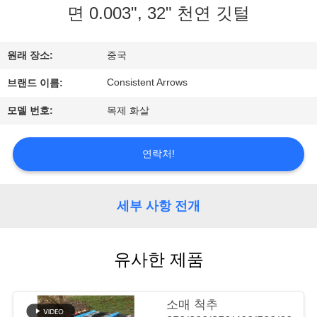
면 0.003", 32" 천연 깃털
공
장
원래 장소:
중국
견
Consistent Arrows
브랜드 이름:
학
모델 번호:
목제 화살
품
연락처!
질
세부 사항 전개
관
리
유사한 제품
문
소매 척추